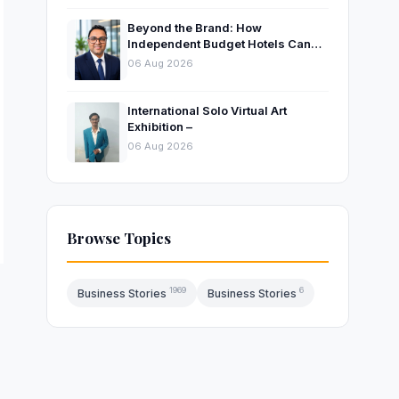
Beyond the Brand: How
Independent Budget Hotels Can
Thrive in India’s Evolving
06 Aug 2026
Hospitality Market
International Solo Virtual Art
Exhibition –
06 Aug 2026
Browse Topics
1969
6
Business Stories
Business Stories