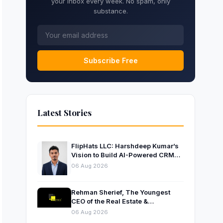
your inbox every week. No spam, only
substance.
Subscribe Free
Latest Stories
FlipHats LLC: Harshdeep Kumar’s
Vision to Build AI-Powered CRM
Solutions for Modern Businesses
06 Aug 2026
Rehman Sherief, The Youngest
CEO of the Real Estate &
Construction Company AP NEXUS
06 Aug 2026