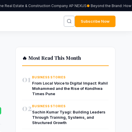
 Real Estate & Construction Company AP NEXUS
Beyond the Brand: How Ind
Subscribe Now
🔥 Most Read This Month
01
BUSINESS STORIES
From Local Voice to Digital Impact: Rahil
Mohammed and the Rise of Kondhwa
Times Pune
02
BUSINESS STORIES
Sachin Kumar Tyagi: Building Leaders
Through Training, Systems, and
Structured Growth