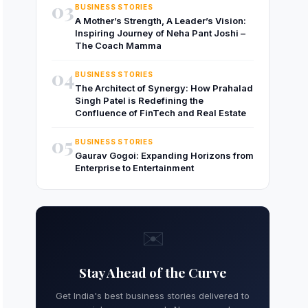
03
BUSINESS STORIES
A Mother’s Strength, A Leader’s Vision:
Inspiring Journey of Neha Pant Joshi –
The Coach Mamma
04
BUSINESS STORIES
The Architect of Synergy: How Prahalad
Singh Patel is Redefining the
Confluence of FinTech and Real Estate
05
BUSINESS STORIES
Gaurav Gogoi: Expanding Horizons from
Enterprise to Entertainment
✉️
Stay Ahead of the Curve
Get India's best business stories delivered to